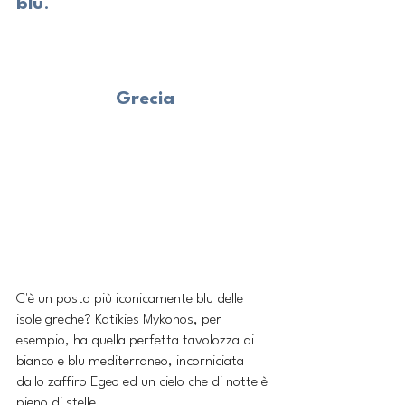
blu
.
Grecia
C'è un posto più iconicamente blu delle 
isole greche? Katikies Mykonos, per 
esempio, ha quella perfetta tavolozza di 
bianco e blu mediterraneo, incorniciata 
dallo zaffiro Egeo ed un cielo che di notte è 
pieno di stelle.