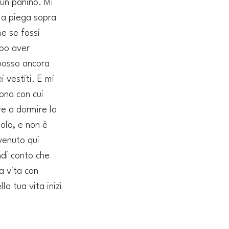
un panino. Mi 
la piega sopra 
e se fossi 
po aver 
posso ancora 
i vestiti. E mi 
sona con cui 
re a dormire la 
olo, e non è 
enuto qui 
di conto che 
a vita con 
la tua vita inizi 