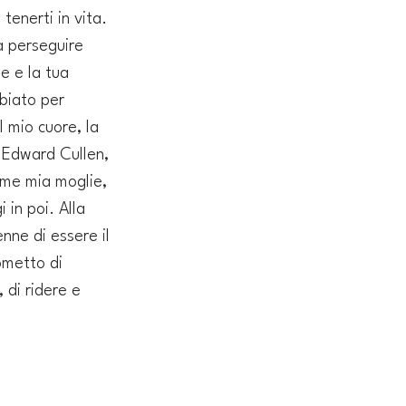
tenerti in vita. 
a perseguire 
e e la tua 
biato per 
 mio cuore, la 
, Edward Cullen, 
ome mia moglie, 
in poi. Alla 
enne di essere il 
ometto di 
 di ridere e 