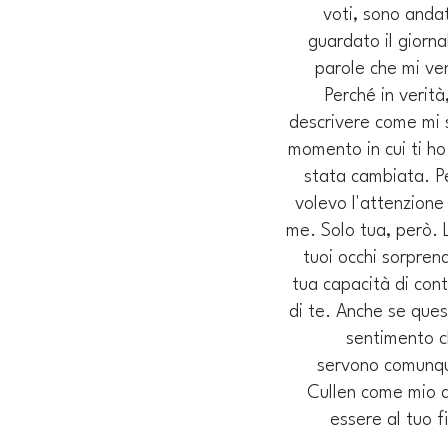
voti, sono anda
guardato il giorna
parole che mi ve
Perché in verità
descrivere come mi s
momento in cui ti ho
stata cambiata. Pe
volevo l'attenzione 
me. Solo tua, però. L
tuoi occhi sorprend
tua capacità di cont
di te. Anche se ques
sentimento ch
servono comunqu
Cullen come mio am
essere al tuo f