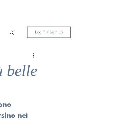
Log in / Sign up
 belle
ono 
sino nei 