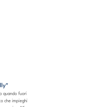
lly"
o quando fuori 
tto che impieghi 