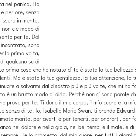
ta nel panico. Ho 
le per ore, senza 
nissero in mente. 
, non c'è modo di 
ento per te. Dal 
 incontrato, sono 
r la prima volta, 
di qualcuno su di 
a prima cosa che ho notato di te è stata la tua bellezza s
enti. Ma è stata la tua gentilezza, la tua attenzione, la tu
inuare a salvarmi dal disastro più e più volte, che mi ha 
to è un brutto modo di dirlo. Perché non ci sono parole ch
e provo per te. Ti dono il mio corpo, il mio cuore e la m
e senza di te. Io, Isabella Marie Swan, ti prendo Edwar
ato marito, per averti e per tenerti, per onorarti, per f
ianco nel dolore e nella gioia, nei bei tempi e il male, e di
sempre. Te lo prometto, dal mio cuore, per tutti i giorni d