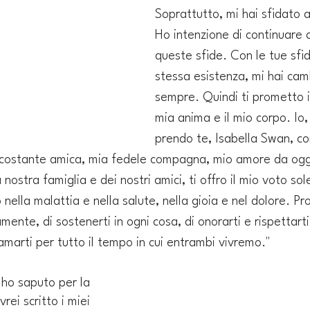
Soprattutto, mi hai sfidato a 
Ho intenzione di continuare 
queste sfide. Con le tue sfid
stessa esistenza, mi hai cam
sempre. Quindi ti prometto il
mia anima e il mio corpo. Io
prendo te, Isabella Swan, c
costante amica, mia fedele compagna, mio ​​amore da oggi 
 nostra famiglia e dei nostri amici, ti offro il mio voto sol
ella malattia e nella salute, nella gioia e nel dolore. Pr
ente, di sostenerti in ogni cosa, di onorarti e rispettarti,
amarti per tutto il tempo in cui entrambi vivremo."
ho saputo per la 
rei scritto i miei 