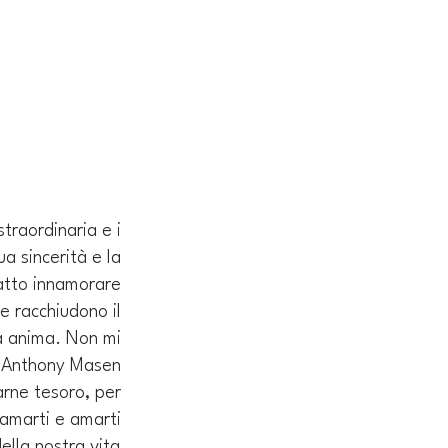
traordinaria e i 
a sincerità e la 
fatto innamorare 
e racchiudono il 
ia anima. Non mi 
d Anthony Masen 
arne tesoro, per 
 amarti e amarti 
ella nostra vita.