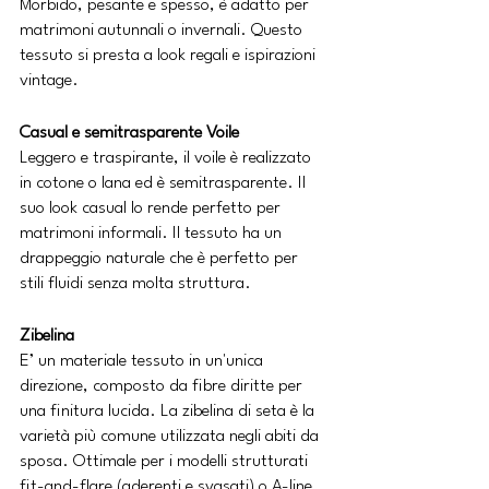
Morbido, pesante e spesso, è adatto per 
matrimoni autunnali o invernali. Questo 
tessuto si presta a look regali e ispirazioni 
vintage.
Casual e semitrasparente Voile
Leggero e traspirante, il voile è realizzato 
in cotone o lana ed è semitrasparente. Il 
suo look casual lo rende perfetto per 
matrimoni informali. Il tessuto ha un 
drappeggio naturale che è perfetto per 
stili fluidi senza molta struttura.
Zibelina 
E’ un materiale tessuto in un'unica 
direzione, composto da fibre diritte per 
una finitura lucida. La zibelina di seta è la 
varietà più comune utilizzata negli abiti da 
sposa. Ottimale per i modelli strutturati 
fit-and-flare (
aderenti e svasati)
 o A-line 