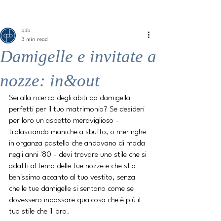
ME
QUALCOSAdiBLU
NU
qdb
3 min read
Damigelle e invitate a
nozze: in&out
Sei alla ricerca degli abiti da damigella 
perfetti per il tuo matrimonio? Se desideri 
per loro un aspetto meraviglioso - 
tralasciando maniche a sbuffo, o meringhe 
in organza pastello che andavano di moda 
negli anni '80 - devi trovare uno stile che si 
adatti al tema delle tue nozze e che stia 
benissimo accanto al tuo vestito, senza 
che le tue damigelle si sentano come se 
dovessero indossare qualcosa che è più il 
tuo stile che il loro.