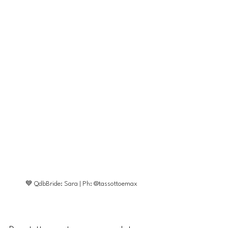
💙 QdbBride: Sara | Ph: @tassottoemax