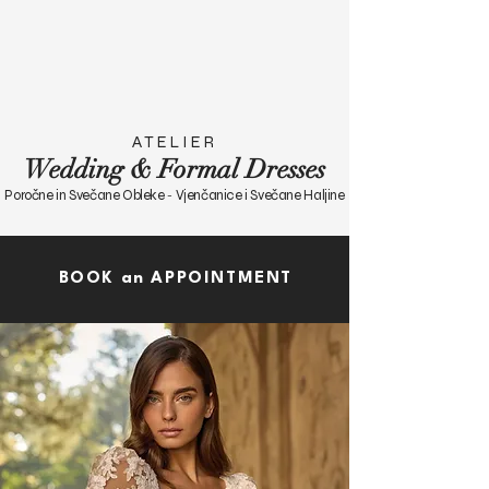
A T E L I E R
Wedding & Formal Dresses
Poročne in Svečane Obleke
Vjenčanice i Svečane Haljine
-
BOOK an APPOINTMENT