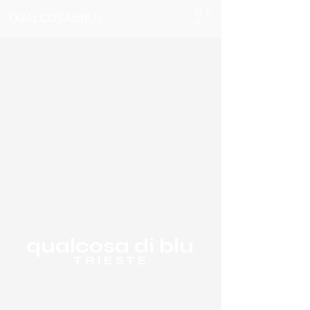
ME
QUALCOSAdiBLU
NU
qualcosa di blu
T R I E S T E