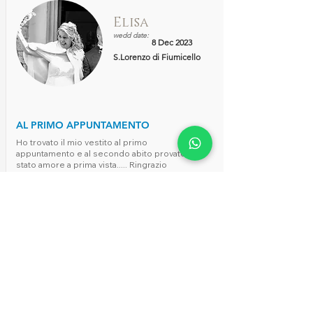
Elisa
wedd date:
8 Dec 2023
S.Lorenzo di Fiumicello
AL PRIMO APPUNTAMENTO
Ho trovato il mio vestito al primo
appuntamento e al secondo abito provato è
stato amore a prima vista..... Ringrazio
Francesca per la sua disponibilità e
professionalità nel saper consigliare e vedere
il dettaglio e ringrazio Elena per aver
modificato il mio abito rendendolo ancora più
fantastico
Carica altro