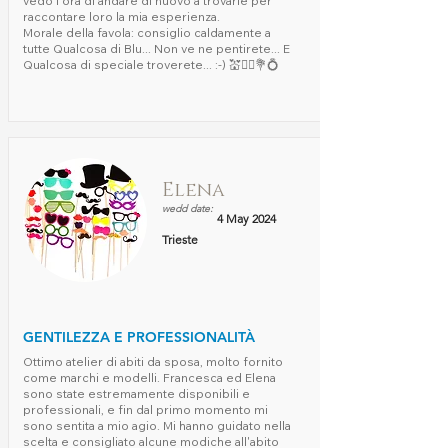
vedo l'ora di andare di nuovo a trovarle per
raccontare loro la mia esperienza.
Morale della favola: consiglio caldamente a
tutte Qualcosa di Blu... Non ve ne pentirete... E
Qualcosa di speciale troverete... :-) 💒👰‍♂️💐💍
Elena
wedd date:
4 May 2024
Trieste
GENTILEZZA E PROFESSIONALITÀ
Ottimo atelier di abiti da sposa, molto fornito
come marchi e modelli. Francesca ed Elena
sono state estremamente disponibili e
professionali, e fin dal primo momento mi
sono sentita a mio agio. Mi hanno guidato nella
scelta e consigliato alcune modiche all'abito