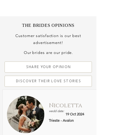
ME
QUALCOSAdiBLU
NU
THE BRIDES OPINIONS
Customer satisfaction is our best
advertisement!
Our brides are our pride.
SHARE YOUR OPINION
DISCOVER THEIR LOVE STORIES
Nicoletta
wedd date:
19 Oct 2024
Trieste - Avalon