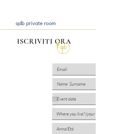
ME
QUALCOSAdiBLU
NU
qdb private room
ISCRIVITI ORA