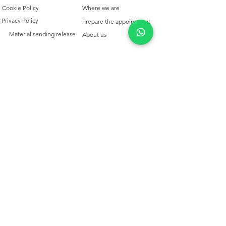
Cookie Policy
Where we are
Privacy Policy
Prepare the appointment
Material sending release
About us
QUALCOSAdiBLU
TRIESTE
Aperto Mar/Sab 10/12.30 -
15.30-19.30
+39 040 311 725
info@qualcosadiblu-trieste.com
Copyright © 2025- All rights reserved