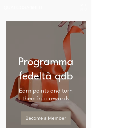
ME
QUALCOSAdiBLU
NU
Programma
fedeltà qdb
Earn points and turn
them into rewards
Become a Member