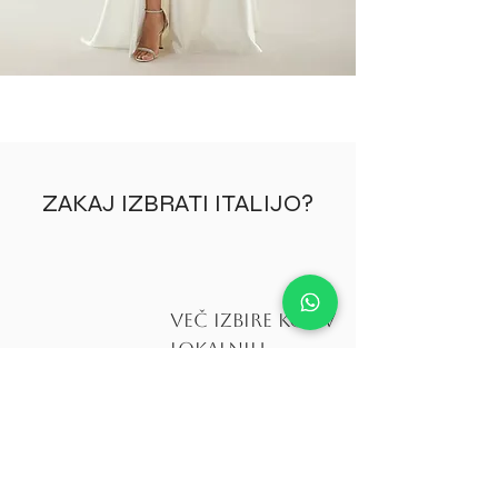
ZAKAJ IZBRATI ITALIJO?
Več izbire kot v
lokalnih
salonih