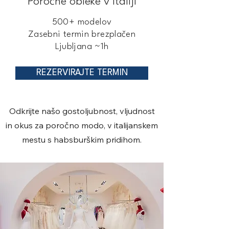
Poročne obleke v Italiji
500+ modelov
Zasebni termin brezplačen
Ljubljana ~1h
REZERVIRAJTE TERMIN
Odkrijte našo gostoljubnost, vljudnost
in okus za poročno modo, v italijanskem
mestu s habsburškim pridihom.