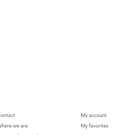
USEFUL INFORMATION
USER
ontact
My account
here we are
My favorites