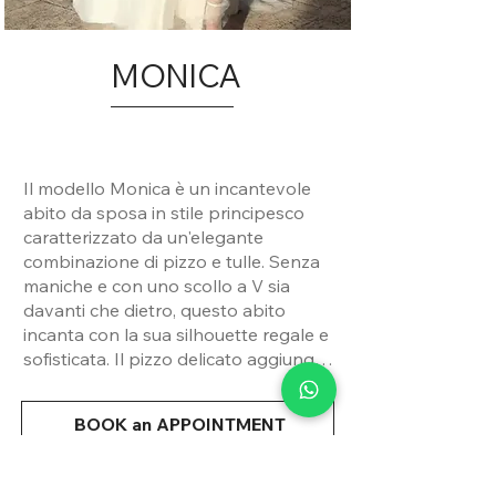
MONICA
Il modello Monica è un incantevole
abito da sposa in stile principesco
caratterizzato da un'elegante
combinazione di pizzo e tulle. Senza
maniche e con uno scollo a V sia
davanti che dietro, questo abito
incanta con la sua silhouette regale e
sofisticata. Il pizzo delicato aggiunge
un tocco di romanticismo al design,
mentre il tulle crea un effetto etereo e
BOOK an APPOINTMENT
fiabesco. Perfetto per una sposa che
desidera un look senza tempo e
raffinato per il suo giorno speciale.
Condividi