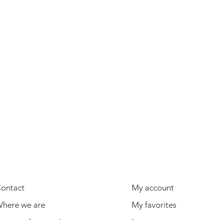
USEFUL INFORMATION
USER
ontact
My account
here we are
My favorites