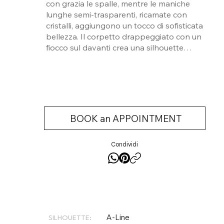
con grazia le spalle, mentre le maniche
lunghe semi-trasparenti, ricamate con
cristalli, aggiungono un tocco di sofisticata
bellezza. Il corpetto drappeggiato con un
fiocco sul davanti crea una silhouette
sinuosa e femminile. La gonna ampia,
parzialmente drappeggiata, fluttua
delicatamente sulle gambe, terminando
con un lungo strascico che conferisce
regalità al look. Questo abito incarna
l'essenza dell'eleganza e della raffinatezza,
BOOK an APPOINTMENT
perfetto per una sposa che desidera
brillare nel suo giorno speciale.
Condividi
A-Line
SILHOUETTE: