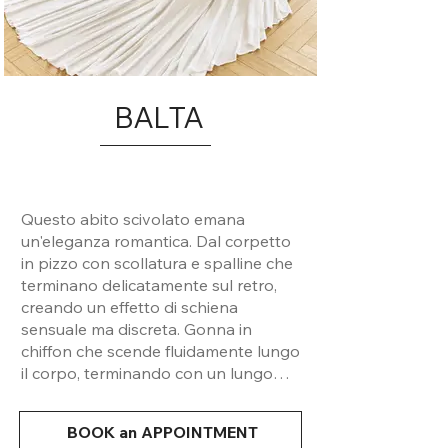
BALTA
Questo abito scivolato emana
un'eleganza romantica. Dal corpetto
in pizzo con scollatura e spalline che
terminano delicatamente sul retro,
creando un effetto di schiena
sensuale ma discreta. Gonna in
chiffon che scende fluidamente lungo
il corpo, terminando con un lungo
strascico che aggiunge un tocco di
grazia. Il volume contenuto consente
BOOK an APPOINTMENT
di muoversi con leggerezza. Perfetto