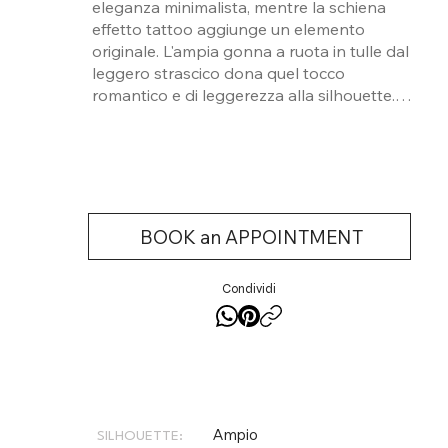
eleganza minimalista, mentre la schiena
effetto tattoo aggiunge un elemento
originale. L'ampia gonna a ruota in tulle dal
leggero strascico dona quel tocco
romantico e di leggerezza alla silhouette.
Un'opzione perfetta per la sposa che cerca
uno stile classico e senza tempo.
BOOK an APPOINTMENT
Condividi
Ampio
SILHOUETTE: