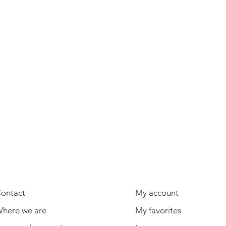
USEFUL INFORMATION
USER
ontact
My account
here we are
My favorites