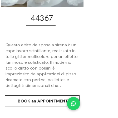
44367
Questo abito da sposa a sirena è un
capolavoro scintillante, realizzato in
tulle glitter multicolore per un effetto
luminoso e sofisticato. Il moderno
scollo dritto con polsini è
impreziosito da applicazioni di pizzo
ricamate con perline, paillettes e
dettagli tridimensionali che
arricchiscono la parte superiore.
Bottoni rivestiti si estendono lungo il
BOOK an APPOINTMENT
retro, aggiungendo un tocco di
eleganza, mentre la crinolina
definisce l'orlo e il lungo strascico a
Condividi