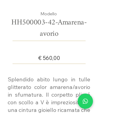
Modello
HH500003-42-Amarena-
avorio
€ 560,00
Splendido abito lungo in tulle
glitterato color amarena/avorio
in sfumatura. Il corpetto plissé
con scollo a V è impreziosito da
una cintura gioiello ricamata che
esalta il punto vita. La gonna
fluida crea un effetto brillante e
sofisticato.