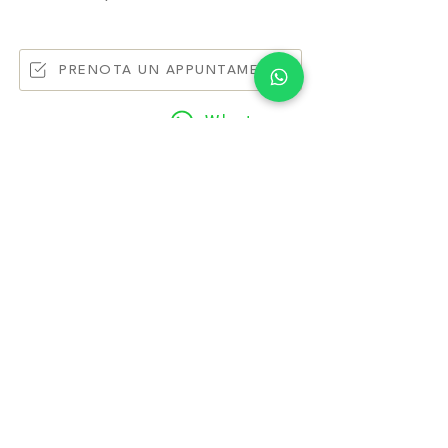
PRENOTA UN APPUNTAMENTO
Whatsapp
QUESTIONS? Write
us >
Back to collections
LEGAL INFORMATION
USEFUL INFORMATION
Terms of use
Contact
Cookie Policy
Where we are
Privacy Policy
Prepare the appointment
Material sending release
About us