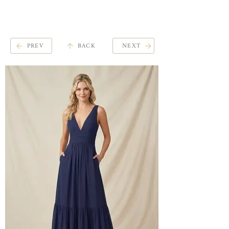
ME
QUALCOSAdiBLU
NU
PREV
BACK
NEXT