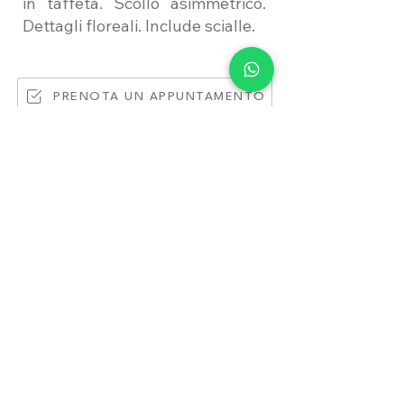
in taffetà. Scollo asimmetrico.
Dettagli floreali. Include scialle.
PRENOTA UN APPUNTAMENTO
Whatsapp
QUESTIONS? Write
us >
Back to collections
LEGAL INFORMATION
USEFUL INFORMATION
Terms of use
Contact
Cookie Policy
Where we are
Privacy Policy
Prepare the appointment
Material sending release
About us