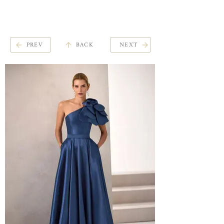
ME
QUALCOSAdiBLU
NU
PREV
BACK
NEXT