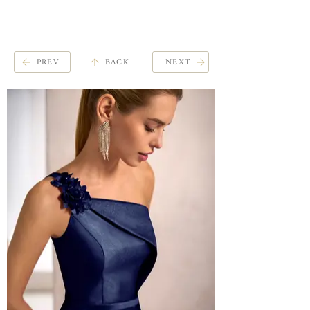
ME
QUALCOSAdiBLU
NU
PREV
BACK
NEXT