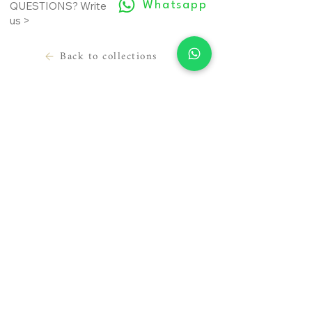
Whatsapp
QUESTIONS? Write
us >
Back to collections
LEGAL INFORMATION
USEFUL INFORMATION
Terms of use
Contact
Cookie Policy
Where we are
Privacy Policy
Prepare the appointment
Material sending release
About us