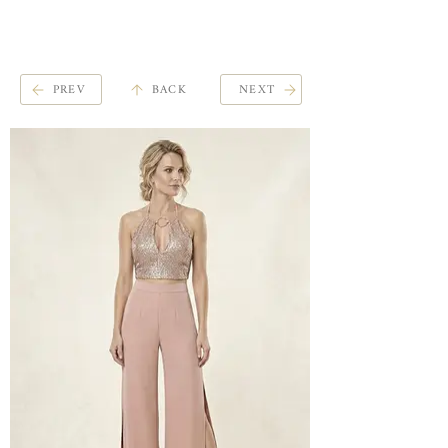
ME
QUALCOSAdiBLU
NU
PREV
BACK
NEXT