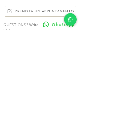
PRENOTA UN APPUNTAMENTO
Whatsapp
QUESTIONS? Write
us >
Back to collections
LEGAL INFORMATION
USEFUL INFORMATION
Terms of use
Contact
Cookie Policy
Where we are
Privacy Policy
Prepare the appointment
Material sending release
About us