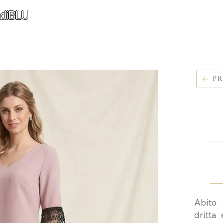
diBLU
PR
Abito 
dritta