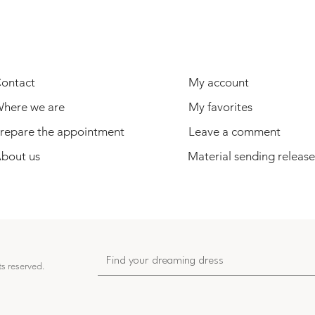
USEFUL INFORMATION
USER
ontact
My account
here we are
My favorites
repare the appointment
Leave a comment
bout us
Material sending release
ts reserved.