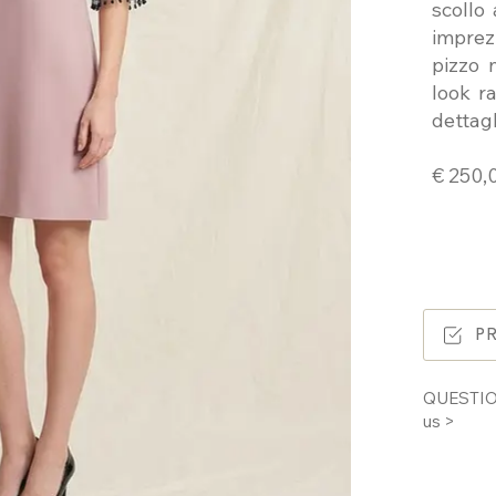
scollo
imprez
pizzo 
look r
dettagl
€ 250
P
QUESTIO
us >