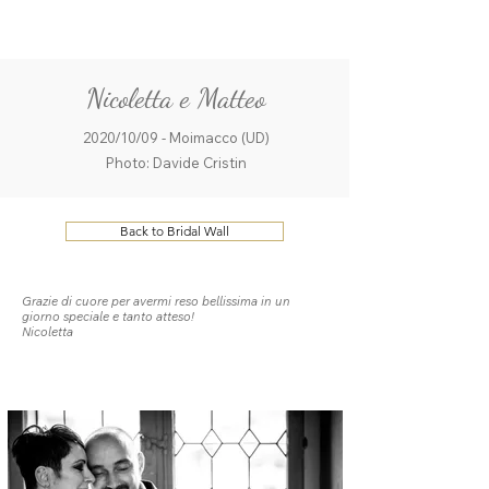
ME
QUALCOSAdiBLU
NU
Nicoletta e Matteo
2020/10/09 - Moimacco (UD)
Photo: Davide Cristin
Back to Bridal Wall
Grazie di cuore per avermi reso bellissima in un
giorno speciale e tanto atteso!
Nicoletta