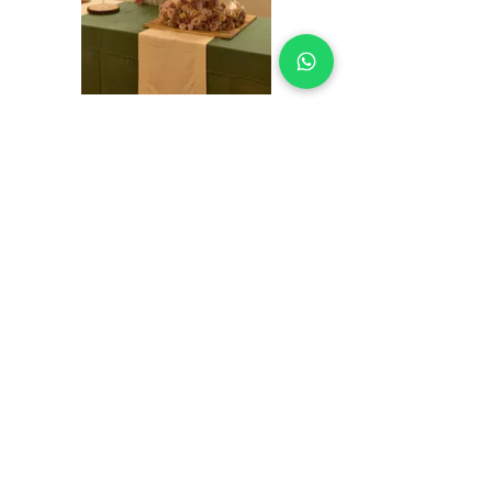
LEGAL INFORMATION
USEFUL INFORMATION
Terms of use
Contact
Cookie Policy
Where we are
Privacy Policy
Prepare the appointment
Material sending release
About us