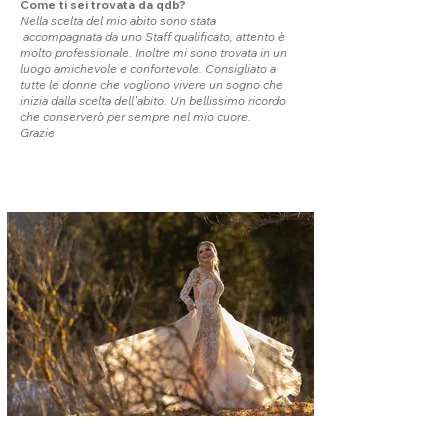
Come ti sei trovata da qdb?
Nella scelta del mio abito sono stata
accompagnata da uno Staff qualificato, attento è
molto professionale. Inoltre mi sono trovata in un
luogo amichevole e confortevole. Consigliato a
tutte le donne che vogliono vivere un sogno che
inizia dalla scelta dell’abito. Un bellissimo ricordo
che conserverò per sempre nel mio cuore.
Grazie