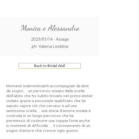
ME
QUALCOSAdiBLU
NU
Monica e Alessandro
2023/01/14 - Asiago
ph: Valeria Loobbia
Back to Bridal Wall
Momenti indimenticabili accompagnati da abiti
da sogno …un percorso iniziato dalla scelta
dell’abito che ho subito trovato nel primo atelier
visitato grazie a personale qualificato che ha
saputo capire ciò che cercavo e ad una
vastissima scelta… una storia d’amore iniziata e
costruita in un lungo percorso che ha
permesso di costruire una coppia forte anche
in momenti di difficoltà … il coronamento di un
sogno d’amore che cresce ogni giorno.