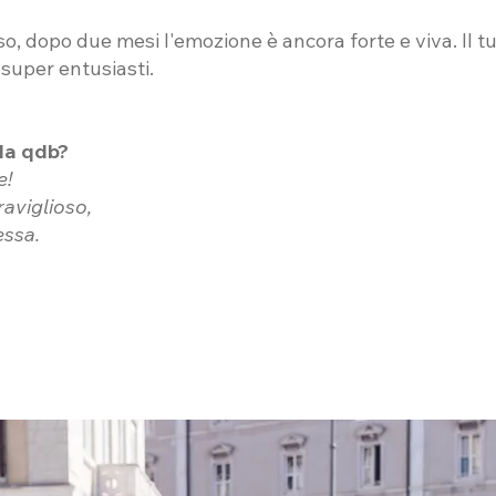
o, dopo due mesi l'emozione è ancora forte e viva. Il t
i super entusiasti.
 da qdb?
e!
aviglioso,
essa.