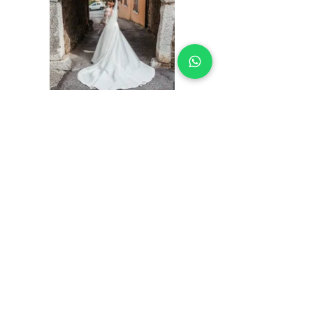
LEGAL INFORMATION
USEFUL INFORMATION
Terms of use
Contact
Cookie Policy
Where we are
Privacy Policy
Prepare the appointment