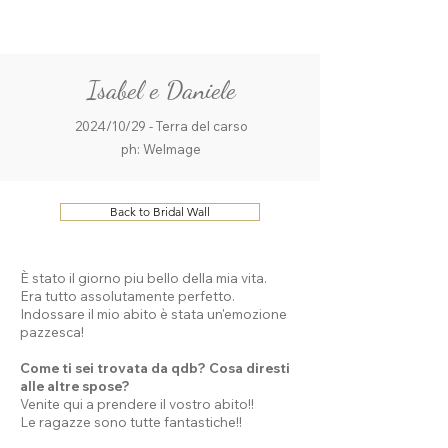
ME
QUALCOSAdiBLU
NU
Isabel e Daniele
2024/10/29 - Terra del carso
ph: WeImage
Back to Bridal Wall
È
stato il giorno piu bello della mia vita.
Era tutto assolutamente perfetto.
Indossare il mio abito è stata un'emozione
pazzesca!
Come ti sei trovata da qdb? Cosa diresti
alle altre spose?
Venite qui a prendere il vostro abito!!
Le ragazze sono tutte fantastiche!!