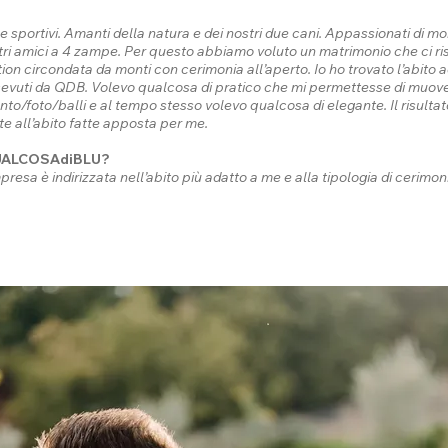
 sportivi. Amanti della natura e dei nostri due cani. Appassionati di m
i amici a 4 zampe. Per questo abbiamo voluto un matrimonio che ci ri
n circondata da monti con cerimonia all’aperto. Io ho trovato l’abito a
 ricevuti da QDB. Volevo qualcosa di pratico che mi permettesse di muov
ento/foto/balli e al tempo stesso volevo qualcosa di elegante. Il risulta
te all’abito fatte apposta per me.
 QUALCOSAdiBLU?
esa è indirizzata nell’abito più adatto a me e alla tipologia di cerimo