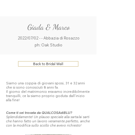
ME
QUALCOSAdiBLU
NU
Giada & Marco
2022/07/02 - - Abbazia di Rosazzo
ph: Oak Studio
Back to Bridal Wall
Siamo una coppia di giovani sposi, 31 e 32 anni
che si sono conosciuti 8 anni fa.
Il giorno del matrimonio eravamo incredibilmente
tranquilli, ce la siamo proprio goduta dall'inizio
alla fine!
Come ti sei trovata da QUALCOSAdiBLU?
Splendidamente! Un plauso speciale alla sarta/ai sarti
che hanno fatto un lavoro veramente perfetto, anche
con la modifica sullo scollo che avevo richiesto!