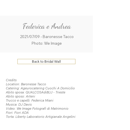
ME
QUALCOSAdiBLU
NU
Federica e Andrea
2021/07/09 - Baronesse Tacco
Photo: We Image
Back to Bridal Wall
Credits
Location: Baronesse Tacco
Catering: Ageurocatering Cuochi A Domicilio
Abito sposa: QUALCOSAdiBLU - Trieste
Abito sposo: Arteni
Trucco e capelli: Federica Miani
Musica: DJ Davis
Video: We Image Fotografi di Matrimonio
Fiori: Fiori ADA
Torta: Liberty Laboratorio Artigianale Angelini