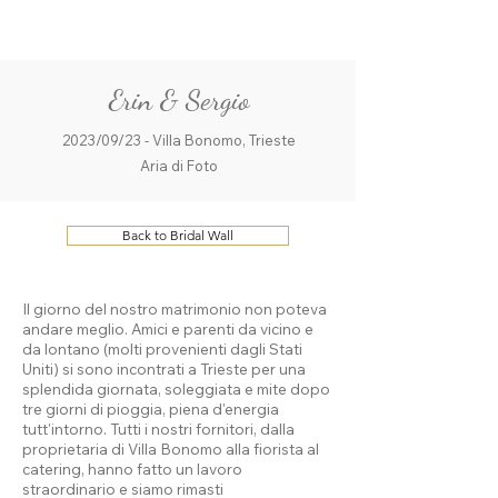
ME
QUALCOSAdiBLU
NU
Erin & Sergio
2023/09/23 - Villa Bonomo, Trieste
Aria di Foto
Back to Bridal Wall
Il giorno del nostro matrimonio non poteva
andare meglio. Amici e parenti da vicino e
da lontano (molti provenienti dagli Stati
Uniti) si sono incontrati a Trieste per una
splendida giornata, soleggiata e mite dopo
tre giorni di pioggia, piena d'energia
tutt'intorno. Tutti i nostri fornitori, dalla
proprietaria di Villa Bonomo alla fiorista al
catering, hanno fatto un lavoro
straordinario e siamo rimasti