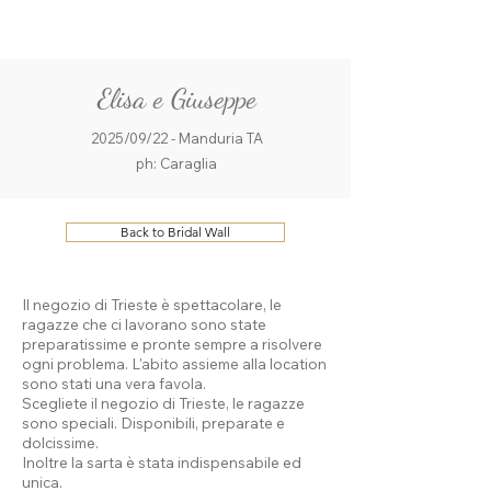
ME
QUALCOSAdiBLU
NU
Elisa e Giuseppe
2025/09/22 - Manduria TA
ph: Caraglia
Back to Bridal Wall
Il negozio di Trieste è spettacolare, le
ragazze che ci lavorano sono state
preparatissime e pronte sempre a risolvere
ogni problema. L'abito assieme alla location
sono stati una vera favola.
Scegliete il negozio di Trieste, le ragazze
sono speciali. Disponibili, preparate e
dolcissime.
Inoltre la sarta è stata indispensabile ed
unica.