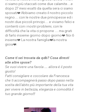
ci siamo più staccati come due calamite…e
dopo 27 mesi esatti da quella sera ci siamo
sposati❤️ Abbiamo creato il nostro piccolo
regno… con le nostre due principesse ed i
nostri due piccoli principi… e viviamo felici e
contenti con i nostri problemi, con le
difficoltà che la vita ci propone … ma grati
di farlo insieme giorno dopo giorno❤️ Noi 6
insieme❤️ La nostra famiglia❤️la nostra
gioia❤️.
Come ti sei trovata da qdb? Cosa diresti
alle altre spose?
Se vuoi vivere una favola … allora é il posto
giusto!
Fatti consigliare e coccolare da Francesca
che ti accompagnerà passo dopo passo nella
scelta dell’abito più importante della tua vita
per vivere in bellezza, eleganza e comodità il
tuo grande giorno!!!