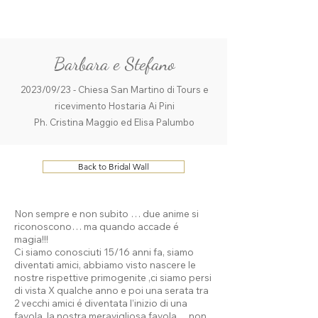
ME
QUALCOSAdiBLU
NU
Barbara e Stefano
2023/09/23 - Chiesa San Martino di Tours e
ricevimento Hostaria Ai Pini
Ph. Cristina Maggio ed Elisa Palumbo
Back to Bridal Wall
Non sempre e non subito … due anime si
riconoscono… ma quando accade é
magia!!!
Ci siamo conosciuti 15/16 anni fa, siamo
diventati amici, abbiamo visto nascere le
nostre rispettive primogenite ,ci siamo persi
di vista X qualche anno e poi una serata tra
2 vecchi amici é diventata l’inizio di una
favola, la nostra meravigliosa favola …non