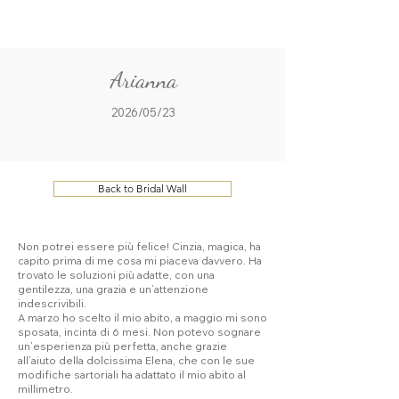
ME
QUALCOSAdiBLU
NU
Arianna
2026/05/23
Back to Bridal Wall
Non potrei essere più felice! Cinzia, magica, ha
capito prima di me cosa mi piaceva davvero. Ha
trovato le soluzioni più adatte, con una
gentilezza, una grazia e un’attenzione
indescrivibili.
A marzo ho scelto il mio abito, a maggio mi sono
sposata, incinta di 6 mesi. Non potevo sognare
un’esperienza più perfetta, anche grazie
all’aiuto della dolcissima Elena, che con le sue
modifiche sartoriali ha adattato il mio abito al
millimetro.