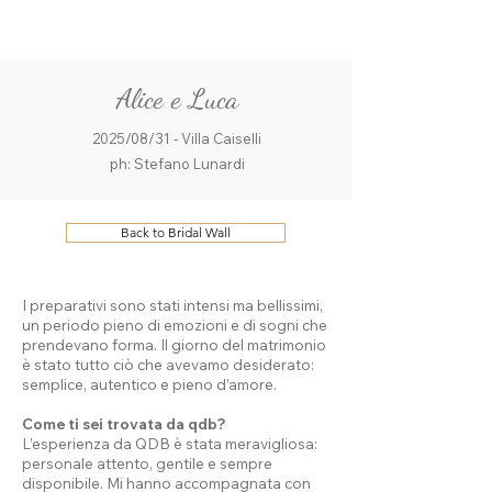
ME
QUALCOSAdiBLU
NU
Alice e Luca
2025/08/31 - Villa Caiselli
ph: Stefano Lunardi
Back to Bridal Wall
I preparativi sono stati intensi ma bellissimi,
un periodo pieno di emozioni e di sogni che
prendevano forma. Il giorno del matrimonio
è stato tutto ciò che avevamo desiderato:
semplice, autentico e pieno d’amore.
Come ti sei trovata da qdb?
L’esperienza da QDB è stata meravigliosa:
personale attento, gentile e sempre
disponibile. Mi hanno accompagnata con