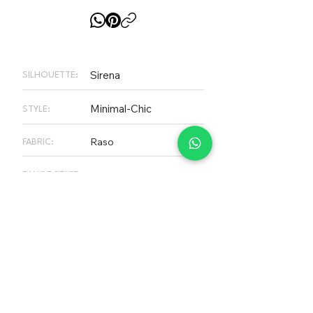
Sirena
SILHOUETTE:
Minimal-Chic
STYLE:
Raso
FABRIC:
2K – 3K €
RANGE PRICE:
PLEASE NOTE
Not all dresses on our website are
necessarily available in store, our
inventory changes constantly. Call us
to check availability.