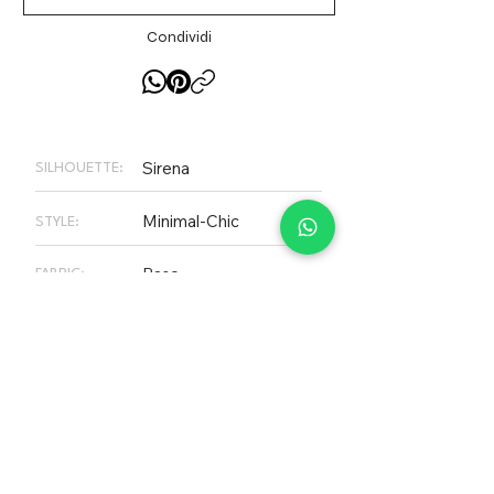
Condividi
Sirena
SILHOUETTE:
Minimal-Chic
STYLE:
Raso
FABRIC:
2K – 3K €
RANGE PRICE:
PLEASE NOTE
Not all dresses on our website are
necessarily available in store, our
inventory changes constantly. Call us