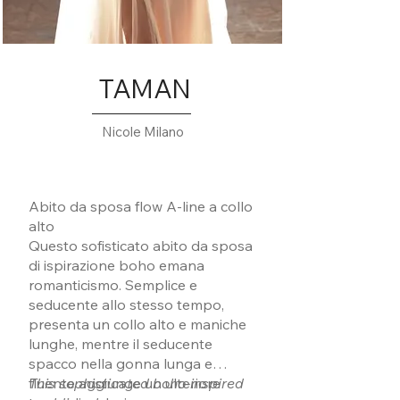
TAMAN
Nicole Milano
Abito da sposa flow A-line a collo
alto
Questo sofisticato abito da sposa
di ispirazione boho emana
romanticismo. Semplice e
seducente allo stesso tempo,
presenta un collo alto e maniche
lunghe, mentre il seducente
spacco nella gonna lunga e
fluente aggiunge un ulteriore
This sophisticated boho-inspired