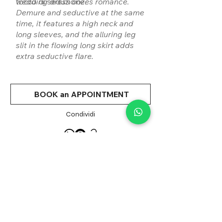
tocco di seduzione.
wedding dress oozes romance.
Demure and seductive at the same
time, it features a high neck and
long sleeves, and the alluring leg
slit in the flowing long skirt adds
extra seductive flare.
BOOK an APPOINTMENT
Condividi
Scivolato
SILHOUETTE:
Romantico-Principesco
STYLE:
Pizzo
FABRIC: