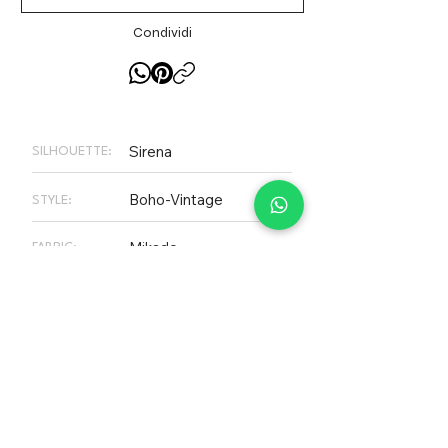
per un effetto scenografico.
Condividi
Sirena
SILHOUETTE:
Boho-Vintage
STYLE:
Mikado
FABRIC:
> 3K €
RANGE PRICE:
PLEASE NOTE
Not all dresses on our website are
necessarily available in store, our
inventory changes constantly. Call us