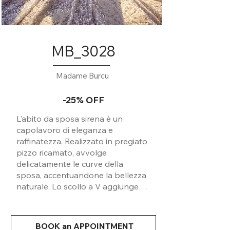
MB_3028
Madame Burcu
-25% OFF
L'abito da sposa sirena è un
capolavoro di eleganza e
raffinatezza. Realizzato in pregiato
pizzo ricamato, avvolge
delicatamente le curve della
sposa, accentuandone la bellezza
naturale. Lo scollo a V aggiunge
un tocco di sensualità e
femminilità, mentre la silhouette
aderente crea un look sofisticato e
BOOK an APPOINTMENT