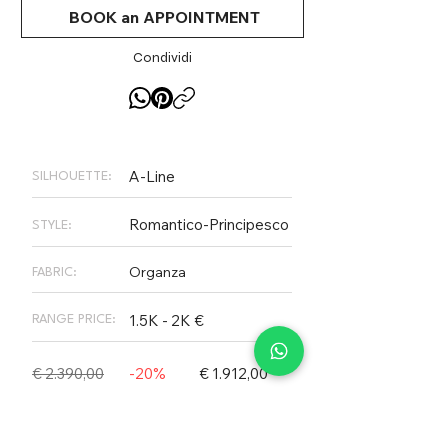
la sposa che desidera un look
BOOK an APPOINTMENT
tradizionale e senza tempo per il
suo giorno speciale.
Condividi
A-Line
SILHOUETTE:
Romantico-Principesco
STYLE:
Organza
FABRIC:
1.5K - 2K €
RANGE PRICE:
€ 2.390,00
-20%
€ 1.912,00
PLEASE NOTE