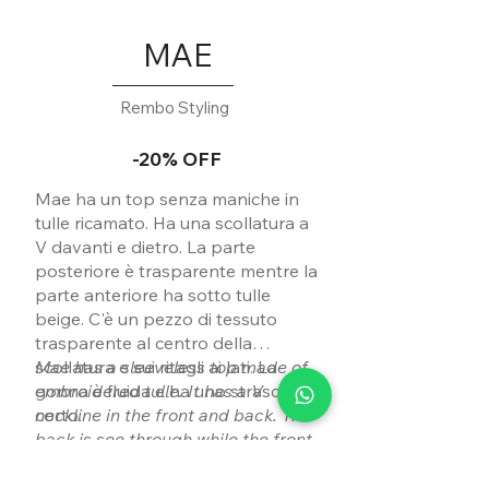
MAE
Rembo Styling
-20% OFF
Mae ha un top senza maniche in
tulle ricamato. Ha una scollatura a
V davanti e dietro. La parte
posteriore è trasparente mentre la
parte anteriore ha sotto tulle
beige. C'è un pezzo di tessuto
trasparente al centro della
scollatura e sui ritagli ai lati. La
Mae has a sleeveless top made of
gonna è fluida e ha uno strascico
embroidered tulle. It has a V
corto.
neckline in the front and back. The
back is see through while the front
has beige tulle underneath. There’s
a piece of transparent fabric in the