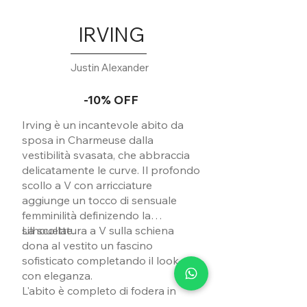
IRVING
Justin Alexander
-10% OFF
Irving è un incantevole abito da
sposa in Charmeuse dalla
vestibilità svasata, che abbraccia
delicatamente le curve. Il profondo
scollo a V con arricciature
aggiunge un tocco di sensuale
femminilità definizendo la
silhouette.
La scollatura a V sulla schiena
dona al vestito un fascino
sofisticato completando il look
con eleganza.
L'abito è completo di fodera in
jersey per un comfort ottimale,