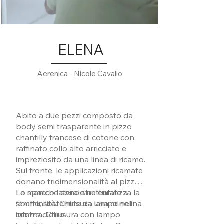
ELENA
Aerenica - Nicole Cavallo
Abito a due pezzi composto da
body semi trasparente in pizzo
chantilly francese di cotone con
raffinato collo alto arricciato e
impreziosito da una linea di ricamo.
Sul fronte, le applicazioni ricamate
donano tridimensionalità al pizzo.
Le maniche sono strutturate a
Lo spacco laterale ne enfatizza la
sbuffo, sostenute da una crinolina
femminilità. Chiusura lampo nel
interna. Chiusura con lampo
centro dietro.