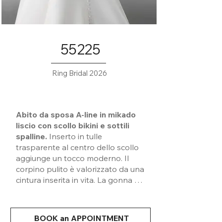
55225
Ring Bridal 2026
Abito da sposa A-line in mikado
liscio con scollo bikini e sottili
spalline.
Inserto in tulle
trasparente al centro dello scollo
aggiunge un tocco moderno. Il
corpino pulito è valorizzato da una
cintura inserita in vita. La gonna è
dotata di tasche. La schiena a V è
rifinita con bottoni che scendono
fino allo strascico.
BOOK an APPOINTMENT