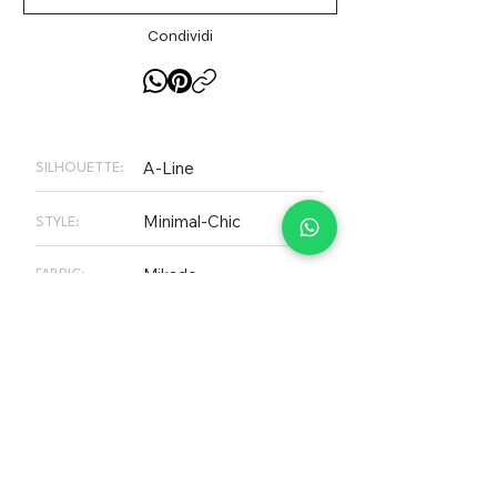
Condividi
A-Line
SILHOUETTE:
Minimal-Chic
STYLE:
Mikado
FABRIC:
2K – 3K €
RANGE PRICE:
PLEASE NOTE
Not all dresses on our website are
necessarily available in store, our
inventory changes constantly. Call us