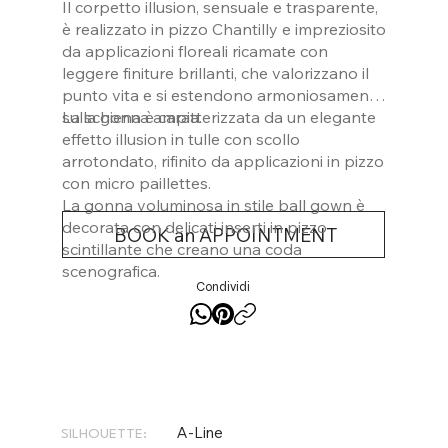
Il corpetto illusion, sensuale e trasparente,
è realizzato in pizzo Chantilly e impreziosito
da applicazioni floreali ricamate con
leggere finiture brillanti, che valorizzano il
punto vita e si estendono armoniosamente
sulla gonna ampia.
La schiena è caratterizzata da un elegante
effetto illusion in tulle con scollo
arrotondato, rifinito da applicazioni in pizzo
con micro paillettes.
La gonna voluminosa in stile ball gown è
decorata con delicati inserti in pizzo
BOOK an APPOINTMENT
scintillante che creano una coda
scenografica.
Condividi
A-Line
SILHOUETTE: