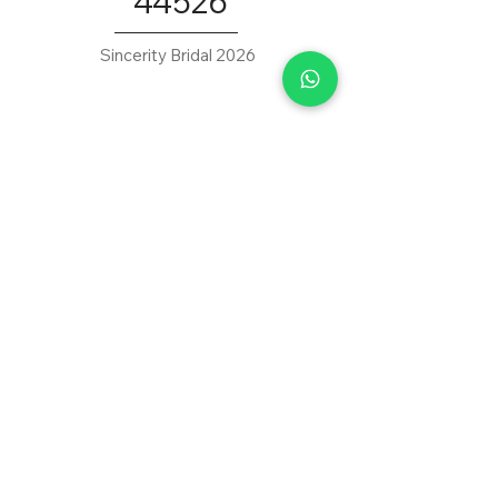
44526
Sincerity Bridal 2026
Romantico abito da sposa A-
linein tulle Galaxy con scollo a
cuore e maniche rimovibili off the
shoulder.
Il corpetto e il retro
trasparenti sono impreziositi da
applicazioni floreali 3D e pizzo con
paillettes argentate che scendono
fino allo strascico. Completo di
bottoncini sul retro e spacco
laterale. Disponibile con corpetto
BOOK an APPOINTMENT
foderato o senza spacco su
richiesta.
Condividi