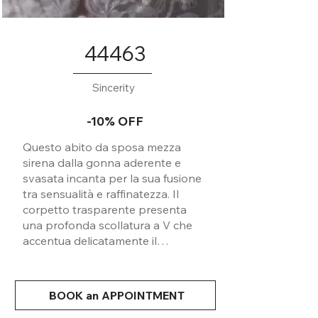
44463
Sincerity
-10% OFF
Questo abito da sposa mezza
sirena dalla gonna aderente e
svasata incanta per la sua fusione
tra sensualità e raffinatezza. Il
corpetto trasparente presenta
una profonda scollatura a V che
accentua delicatamente il
décolleté, mentre la schiena
aperta a V aggiunge un tocco di
sensualità e fascino. Lo strato
BOOK an APPOINTMENT
inferiore in tulle glitterato