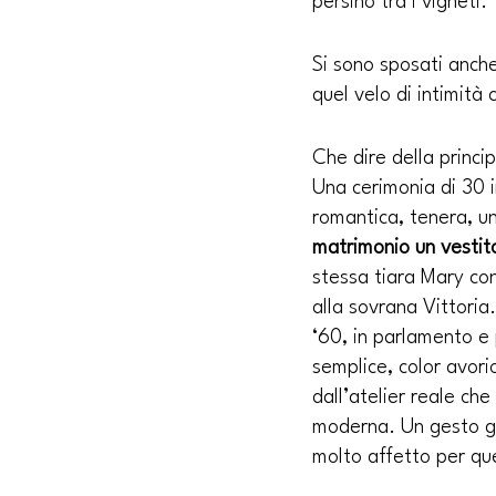
persino tra i vigneti.
Si sono sposati anche
quel velo di intimità 
Che dire della princi
Una cerimonia di 30 in
romantica, tenera, u
matrimonio un vestit
stessa tiara Mary co
alla sovrana Vittoria.
‘60, in parlamento e 
semplice, color avori
dall’atelier reale ch
moderna. Un gesto ge
molto affetto per qu