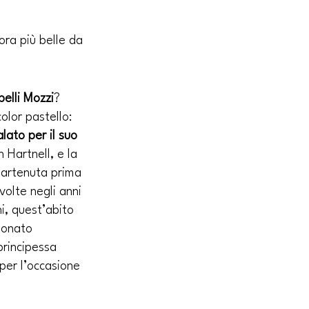
ora più belle da 
elli Mozzi
? 
color pastello: 
lato per il suo 
 Hartnell, e la 
partenuta prima 
volte negli anni 
i, quest’abito 
ionato 
principessa 
er l’occasione 