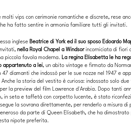
 molti vips con cerimonie romantiche e discrete, rese anc
che ha fatto sentire in armonia familiare tutti gli invitati.
pessa inglese
 Beatrice di York ed il suo sposo Edoardo Map
vitati, 
nella Royal Chapel a Windsor
 incorniciata di fiori 
na piccola favola moderna. 
La regina Elisabetta le ha rega
o appartenuto a lei
, un abito vintage e firmato da Norman
n 47 diamanti che indossò per le sue nozze nel 1947 e ap
 Anche la storia del vestito è curiosa: indossato solo due 
per la preview del film Lawrence d'Arabia. Dopo tanti ann
o, in seta e taffetà con corpetto lucente, è stato riconfez
e segue la sovrana direttamente, per renderlo a misura di 
neroso da parte di Queen Elisabeth, che ha dimostrato p
esta nipote preferita.