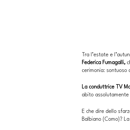
Tra l’estate e l’autu
Federica Fumagalli, 
c
cerimonia: sontuoso q
La conduttrice TV Ma
abito assolutamente 
E che dire dello sfar
Balbiano (Como)? La 