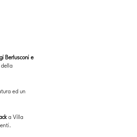
gi Berlusconi e 
 della 
atura ed un 
ack
 a Villa 
enti.