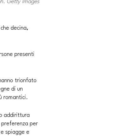
h. Getty Images
lche decina, 
rsone presenti 
hanno trionfato 
gne di un 
ù romantici.
o addirittura 
 preferenza per 
lle spiagge e 