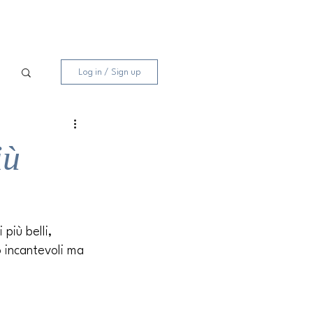
Log in / Sign up
iù
più belli, 
o incantevoli ma 