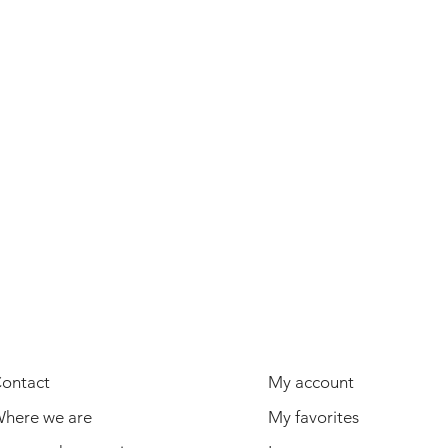
USEFUL INFORMATION
USER
ontact
My account
here we are
My favorites