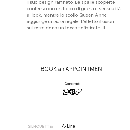
il suo design raffinato. Le spalle scoperte
conferiscono un tocco di grazia e sensualità
al look, mentre lo scollo Queen Anne
aggiunge un'aura regale. L'effetto illusion
sul retro dona un tocco sofisticato. Il
delicato pizzo e il morbido tulle creano un
contrasto armonioso, contribuendo a
creare un look fiabesco e romantico.
Perfetto per una sposa che desidera un
abito classico e sofisticato con un tocco di
modernità e allure.
BOOK an APPOINTMENT
Condividi
A-Line
SILHOUETTE: