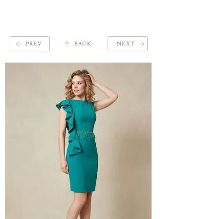
ME
QUALCOSAdiBLU
NU
PREV
BACK
NEXT